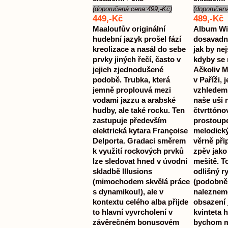
(doporučená cena:499,-Kč)
(doporučen
449,-Kč
489,-Kč
Maaloufův originální
Album Wi
hudební jazyk prošel fází
dosavadní
kreolizace a nasál do sebe
jak by nej
prvky jiných řečí, často v
kdyby se 
jejich zjednodušené
Ačkoliv Ma
podobě. Trubka, která
v Paříži, j
jemně proplouvá mezi
vzhledem 
vodami jazzu a arabské
naše uši 
hudby, ale také rocku. Ten
čtvrttónov
zastupuje především
prostoupe
elektrická kytara Françoise
melodick
Delporta. Gradaci směrem
věrně při
k využití rockových prvků
zpěv jako
lze sledovat hned v úvodní
mešitě. T
skladbě Illusions
odlišný r
(mimochodem skvělá práce
(podobně 
s dynamikou!), ale v
naleznem
kontextu celého alba přijde
obsazení
to hlavní vyvrcholení v
kvinteta h
závěrečném bonusovém
bychom m