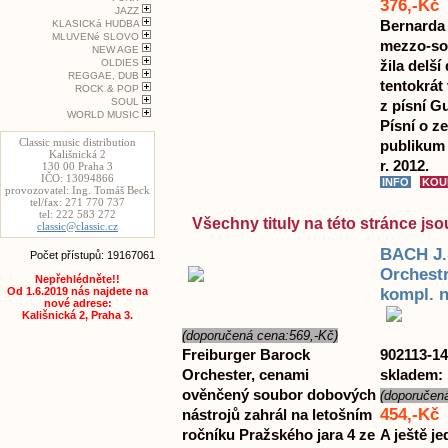
376,-Kč
JAZZ
Bernarda
KLASICKá HUDBA
MLUVENé SLOVO
mezzo-sop
NEW AGE
OLDIES
žila delší
REGGAE, DUB
tentokrát
ROCK & POP
SOUL
z písní G
WORLD MUSIC
Písní o ze
Classic music distribution
publikum 
Kališnická 2
r. 2012.
130 00 Praha 3
IČO: 13094866
provozovatel: Ing. Tomáš Beck
tel/fax: 271 770 737
tel: 222 583 272
Všechny tituly na této stránce j
classic@classic.cz
BACH J.
Počet přístupů: 19167061
Orchestr
Nepřehlédněte!!
kompl. 
Od 1.6.2019 nás najdete na
nové adrese:
Kališnická 2, Praha 3.
(doporučená cena:569,-Kč)
Freiburger Barock
902113-14
Orchester, cenami
skladem: 
ověnčený soubor dobových
(doporučen
454,-Kč
nástrojů zahrál na letošním
ročníku Pražského jara 4 ze
A ještě j