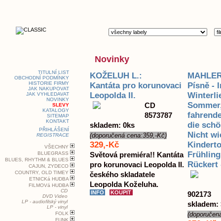
Novinky
TITULNÍ LIST
KOŽELUH L.:
MAHLER
OBCHODNÍ PODMÍNKY
HISTORIE FIRMY
Kantáta pro korunovaci
Písně - 
JAK NAKUPOVAT
Leopolda II.
Winterli
JAK VYHLEDAVAT
NOVINKY
Sommer,
CD
SLEVY
KATALOGY
fahrend
8573787
SITEMAP
KONTAKT
die sch
skladem: 0ks
PŘIHLÁŠENÍ
Nicht wi
(doporučená cena:359,-Kč)
REGISTRACE
329,-Kč
Kinderto
VŠECHNY
Frühlin
BLUEGRASS
Světová premiéra!! Kantáta
BLUES, RHYTHM & BLUES
Rückert 
pro korunovaci Leopolda II.
CAJUN, ZYDECO
COUNTRY, OLD TIMEY
českého skladatele
ETNICKá HUDBA
Leopolda Koželuha.
FILMOVá HUDBA
CD
902173
DVD Video
LP - audiofilský vinyl
skladem:
LP - vinyl
FOLK
(doporučen
FUNK