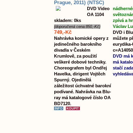
Prague, 2011) (NTSC)
DVD Video
nádherném
OA 1104
světoznám
skladem: 0ks
zpívá a h
Václav Lu
(doporučená cena:850,-Kč)
749,-Kč
DVD i Blu
Nahrávka komické opery z
můžete pře
jedinečného barokního
eurydika-
divadla v Českém
c=A14050
Krumlově, za použití
DVD má ka
veškeré dobové techniky.
má katalo
Choreografem byl Ondřej
stačí zad
Havelka, dirigent Vojtěch
vyhledáva
Spurný. Ojedinělá
záležitost úchvatné barokní
podívané. Nahrávka na Blu-
ray má katalogové číslo OA
BD7120.