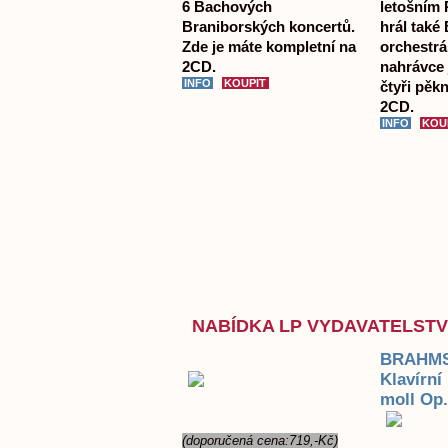
6 Bachových
letošním 
Braniborských koncertů.
hrál také
Zde je máte kompletní na
orchestrál
2CD.
nahrávce
čtyři pě
2CD.
NABÍDKA LP VYDAVATELST
BRAHMS
Klavírní
moll Op.
(doporučená cena:719,-Kč)