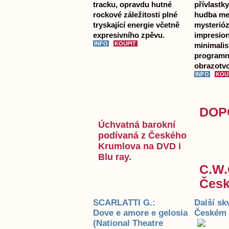
tracku, opravdu hutné
přívlastk
rockové záležitosti plné
hudba me
tryskající energie včetně
mysterióz
expresivního zpěvu.
impresion
minimalis
programní
obrazotvo
DOPO
Úchvatná barokní
podívaná z Českého
Krumlova na DVD i
Blu ray.
C.W.
Česk
SCARLATTI G.:
Další sk
Dove e amore e gelosia
Českém K
(National Theatre