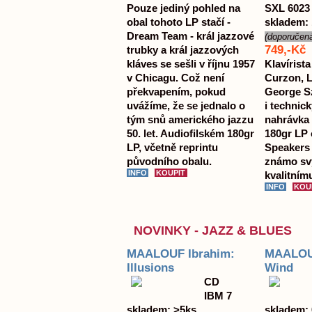
Pouze jediný pohled na
SXL 6023
obal tohoto LP stačí -
skladem: 
Dream Team - král jazzové
(doporučen
749,-Kč
trubky a král jazzových
kláves se sešli v říjnu 1957
Klavírista
v Chicagu. Což není
Curzon, L
překvapením, pokud
George Sz
uvážíme, že se jednalo o
i technic
tým snů amerického jazzu
nahrávka 
50. let. Audiofilském 180gr
180gr LP 
LP, včetně reprintu
Speakers 
původního obalu.
známo sv
kvalitnímu
NOVINKY - JAZZ & BLUES
MAALOUF Ibrahim:
MAALOUF
Illusions
Wind
CD
IBM 7
skladem: >5ks
skladem: